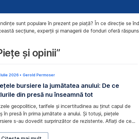
endințe sunt populare în prezent pe piață? În ce direcție se 
ceastă secțiune, experții și managerii de fonduri oferă răspunsur
iețe și opinii”
ile din presă nu înseamnă tot
Iulie 2026
3
•
Gerold Permoser
0
iețele bursiere la jumătatea anului: De ce
I
u
itlurile din presă nu înseamnă tot
l
i
e
izele geopolitice, tarifele și incertitudinea au ținut capul de
2
0
iș în presă în prima jumătate a anului. Și totuși, piețele
2
rsiere s-au dovedit surprinzător de rezistente. Aflați de ce
6
est lucru nu reprezintă o contradicție și la ce ar trebui să fie
enți investitorii în a doua jumătate a anului, în comentariul de
Piețele bursiere la jumătatea anului: De ce titlurile din 
Citește mai mult