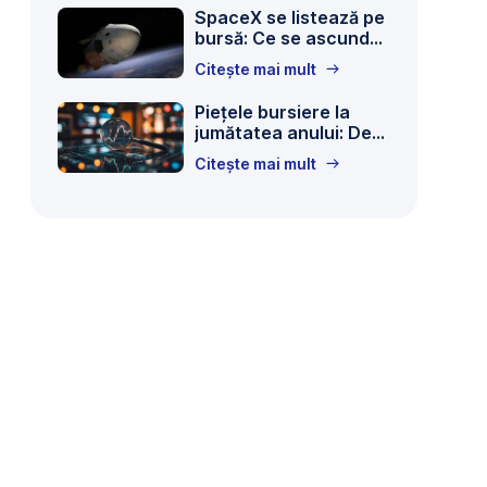
SpaceX se listează pe
drone
bursă: Ce se ascunde
view
în spatele celei mai
shows
Citește mai mult
mari oferte publice
vessels
inițiale din istorie?
in
Piețele bursiere la
jumătatea anului: De
the
ce titlurile din presă
Strait
Citește mai mult
nu înseamnă tot
of
Hormuz,
as
seen
from
la un acord,
Musandam,
Oman,
June
15,
2026.
REUTERS/Stringer