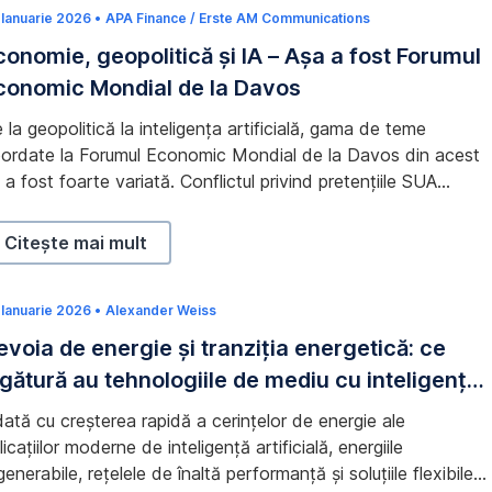
l Economic Mondial de la Davos
 Ianuarie 2026
3
•
APA Finance / Erste AM Communications
F
conomie, geopolitică și IA – Așa a fost Forumul
e
b
conomic Mondial de la Davos
r
u
a
 la geopolitică la inteligența artificială, gama de teme
r
i
ordate la Forumul Economic Mondial de la Davos din acest
e
 a fost foarte variată. Conflictul privind pretențiile SUA
2
0
upra Groenlandei a fost în centrul atenției summitului. În
2
ticolul de astăzi vom discuta despre ce a mai fost pe
6
Economie, geopolitică și IA – Așa a fost Forumul Econom
Citește mai mult
enda întâlnirii liderilor politici și a experților economici.
tură au tehnologiile de mediu cu inteligența artificială
 Ianuarie 2026
1
•
Alexander Weiss
6
evoia de energie și tranziția energetică: ce
M
a
egătură au tehnologiile de mediu cu inteligența
r
t
tificială
i
ată cu creșterea rapidă a cerințelor de energie ale
e
2
licațiilor moderne de inteligență artificială, energiile
0
generabile, rețelele de înaltă performanță și soluțiile flexibile
2
6