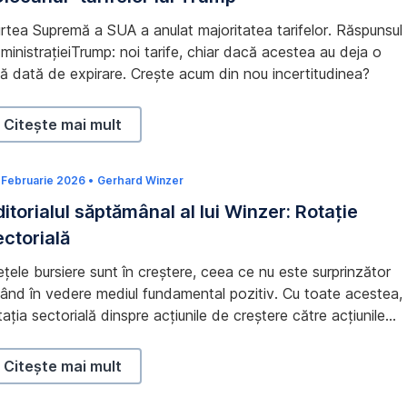
u
l
rtea Supremă a SUA a anulat majoritatea tarifelor. Răspunsul
i
e
ministrațieiTrump: noi tarife, chiar dacă acestea au deja o
2
tă dată de expirare. Crește acum din nou incertitudinea?
0
2
6
„Ciocanul” tarifelor lui Trump,
Citește mai mult
orială
 Februarie 2026
1
•
Gerhard Winzer
8
ditorialul săptămânal al lui Winzer: Rotație
F
e
ectorială
b
r
u
ețele bursiere sunt în creștere, ceea ce nu este surprinzător
a
r
ând în vedere mediul fundamental pozitiv. Cu toate acestea,
i
tația sectorială dinspre acțiunile de creștere către acțiunile
e
2
 valoare devine din ce în ce mai vizibilă. Economistul-șef
0
rhard Winzer explică motivele acestui fenomen în
2
Editorialul săptămânal al lui Winzer: Rotație sectorială,
Citește mai mult
6
mentariul său săptămânal privind evoluția piaței.