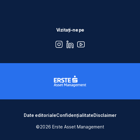
Vizitați-ne pe
instagram
linkedin
youtube
Date editoriale
Confidențialitate
Disclaimer
©2026 Erste Asset Management