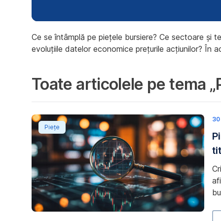
Ce se întâmplă pe piețele bursiere? Ce sectoare și t
evoluțiile datelor economice prețurile acțiunilor? În a
Toate articolele pe tema „P
Piețele bursiere la jumătatea anului: De ce titlur
30 
Piețe
P
t
Cr
af
bu
ac
at