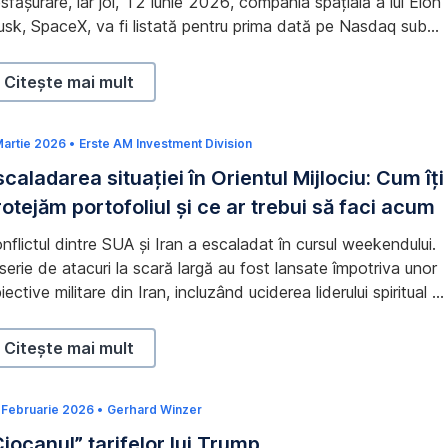
sfășurare, iar joi, 12 iunie 2026, compania spațială a lui Elon
2
sk, SpaceX, va fi listată pentru prima dată pe Nasdaq sub
6
mbolul $SPCX. Este un moment bun pentru a ne distanța
țin și a analiza situația cu luciditate: Ce se ascunde în
SpaceX se listează pe bursă: Ce se ascunde în spatele cel
Citește mai mult
atele acestei evaluări? Care sunt oportunitățile și care
scurile?
 protejăm portofoliul și ce ar trebui să faci acum
Martie 2026
1
•
Erste AM Investment Division
1
scaladarea situației în Orientul Mijlociu: Cum îți
M
a
rotejăm portofoliul și ce ar trebui să faci acum
r
t
i
nflictul dintre SUA și Iran a escaladat în cursul weekendului.
e
2
serie de atacuri la scară largă au fost lansate împotriva unor
0
iective militare din Iran, incluzând uciderea liderului spiritual al
2
6
rii, Ayatollahul Ali Khamenei. Ce înseamnă aceste atacuri
ntru piețele financiare și cum ne poziționăm ca răspuns la
Escaladarea situației în Orientul Mijlociu: Cum îți protejă
Citește mai mult
estea?
 Februarie 2026
3
•
Gerhard Winzer
0
Ciocanul” tarifelor lui Trump
I