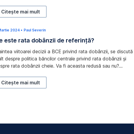
 stocare sunt în centrul atenției. Citește de ce problema
ergiei devine un factor decisiv în viitorul digital în noul nostru
Nevoia de energie și tranziția energetică: ce legătură au 
Citește mai mult
ticol pe blog.
Martie 2024
1
•
Paul Severin
3
e este rata dobânzii de referință?
M
a
r
aintea viitoarei decizii a BCE privind rata dobânzii, se discută
t
i
lt despre politica băncilor centrale privind rata dobânzii și
e
spre rata dobânzii cheie. Va fi aceasta redusă sau nu?
2
0
oluția acesteia are o influență semnificativă asupra
2
onomiei și a piețelor financiare. În acest articol, discutăm
6
Ce este rata dobânzii de referință?,
Citește mai mult
spre rolul ratei dobânzii de referință (dobânda cheie) și care
nt ratele dobânzii relevante.