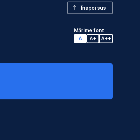
Înapoi sus
Mărime font
A
A+
A++