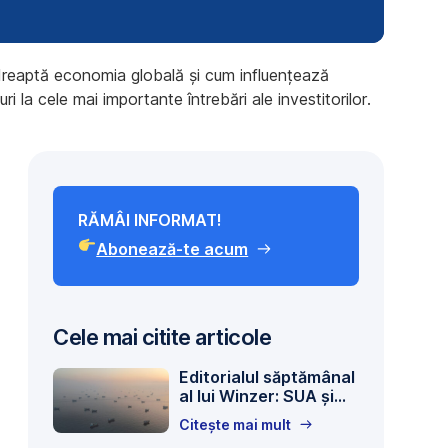
îndreaptă economia globală și cum influențează
i la cele mai importante întrebări ale investitorilor.
RĂMÂI INFORMAT!
Abonează-te acum
Cele mai citite articole
Editorialul săptămânal
al lui Winzer: SUA și
Iranul ajung la un
Citește mai mult
acord
presă nu înseamnă tot,
A