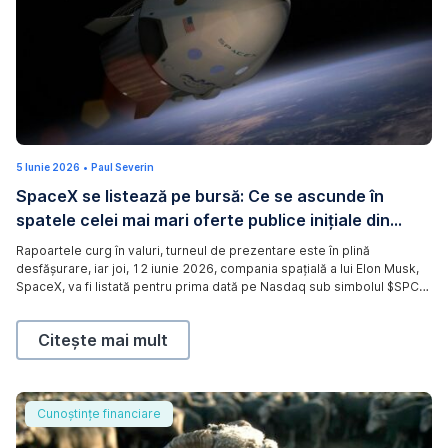
5 Iunie 2026
1
•
Paul Severin
5
SpaceX se listează pe bursă: Ce se ascunde în
I
u
spatele celei mai mari oferte publice inițiale din
l
i
istorie?
e
Rapoartele curg în valuri, turneul de prezentare este în plină
2
desfășurare, iar joi, 12 iunie 2026, compania spațială a lui Elon Musk,
0
2
SpaceX, va fi listată pentru prima dată pe Nasdaq sub simbolul $SPCX.
6
Este un moment bun pentru a ne distanța puțin și a analiza situația cu
luciditate: Ce se ascunde în spatele acestei evaluări? Care sunt
SpaceX se listează pe bursă: Ce se ascunde în spatele
Citește mai mult
oportunitățile și care riscurile?
Ce este rata dobânzii de referință?
Cunoștințe financiare