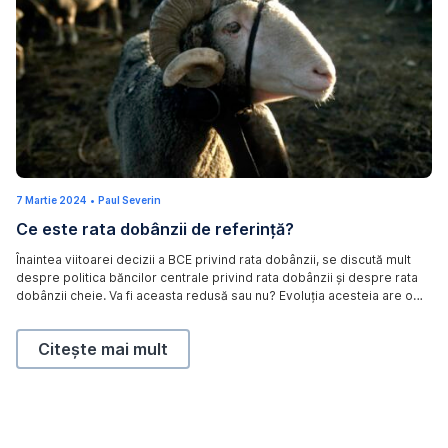
D
7 Martie 2024
1
•
Paul Severin
o
3
Ce este rata dobânzii de referință?
M
w
a
r
n
Înaintea viitoarei decizii a BCE privind rata dobânzii, se discută mult
t
despre politica băncilor centrale privind rata dobânzii și despre rata
i
l
e
dobânzii cheie. Va fi aceasta redusă sau nu? Evoluția acesteia are o
2
o
influență semnificativă asupra economiei și a piețelor financiare. În
0
a
acest articol, discutăm despre rolul ratei dobânzii de referință
2
6
Ce este rata dobânzii de referință?,
Citește mai mult
(dobânda cheie) și care sunt ratele dobânzii relevante.
d
v
o
n