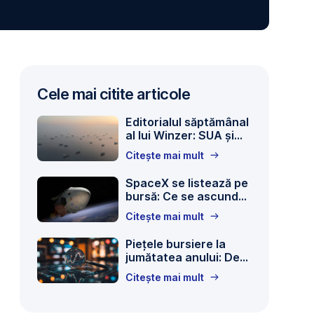
Cele mai citite articole
Editorialul săptămânal
al lui Winzer: SUA și
Iranul ajung la un
Citește mai mult
acord
A
SpaceX se listează pe
drone
bursă: Ce se ascunde
view
în spatele celei mai
shows
Citește mai mult
mari oferte publice
vessels
inițiale din istorie?
in
Piețele bursiere la
jumătatea anului: De
the
ce titlurile din presă
tehnologiile de mediu cu inteligența artificială,
Strait
Citește mai mult
nu înseamnă tot
of
Hormuz,