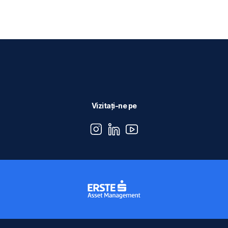
Vizitați-ne pe
instagram
linkedin
youtube