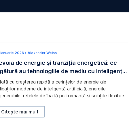
tură au tehnologiile de mediu cu inteligența artificială
 Ianuarie 2026
1
•
Alexander Weiss
6
evoia de energie și tranziția energetică: ce
M
a
egătură au tehnologiile de mediu cu inteligența
r
t
tificială
i
ată cu creșterea rapidă a cerințelor de energie ale
e
2
licațiilor moderne de inteligență artificială, energiile
0
generabile, rețelele de înaltă performanță și soluțiile flexibile
2
6
 stocare sunt în centrul atenției. Citește de ce problema
ergiei devine un factor decisiv în viitorul digital în noul nostru
Nevoia de energie și tranziția energetică: ce legătură au 
Citește mai mult
ticol pe blog.