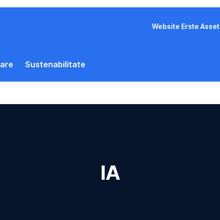
Website Erste Ass
iare
Sustenabilitate
IA