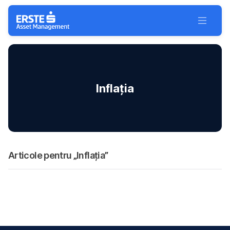
Salt navigare
Toggle 
Inflația
Articole pentru „Inflația”